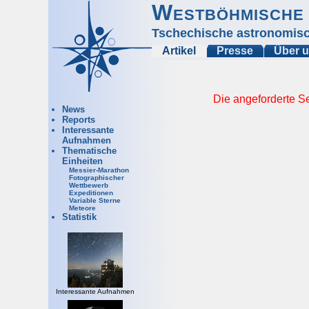
Westböhmische 
Tschechische astronomisc
Artikel
Presse
Über 
Die angeforderte Se
News
Reports
Interessante
Aufnahmen
Thematische
Einheiten
Messier-Marathon
Fotographischer
Wettbewerb
Expeditionen
Variable Sterne
Meteore
Statistik
Interessante Aufnahmen