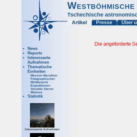
Westböhmische 
Tschechische astronomisc
Artikel
Presse
Über 
Die angeforderte Se
News
Reports
Interessante
Aufnahmen
Thematische
Einheiten
Messier-Marathon
Fotographischer
Wettbewerb
Expeditionen
Variable Sterne
Meteore
Statistik
Interessante Aufnahmen