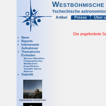
Westböhmische 
Tschechische astronomisc
Artikel
Presse
Über 
Die angeforderte Se
News
Reports
Interessante
Aufnahmen
Thematische
Einheiten
Messier-Marathon
Fotographischer
Wettbewerb
Expeditionen
Variable Sterne
Meteore
Statistik
Interessante Aufnahmen