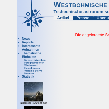
Westböhmische 
Tschechische astronomisc
Artikel
Presse
Über 
Die angeforderte Se
News
Reports
Interessante
Aufnahmen
Thematische
Einheiten
Messier-Marathon
Fotographischer
Wettbewerb
Expeditionen
Variable Sterne
Meteore
Statistik
Interessante Aufnahmen