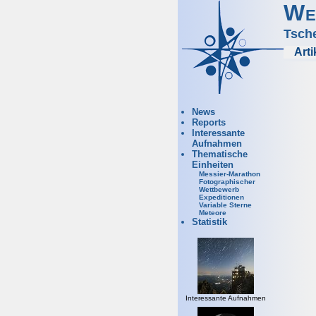
We
Tsch
Arti
News
Reports
Interessante
Aufnahmen
Thematische
Einheiten
Messier-Marathon
Fotographischer
Wettbewerb
Expeditionen
Variable Sterne
Meteore
Statistik
Interessante Aufnahmen