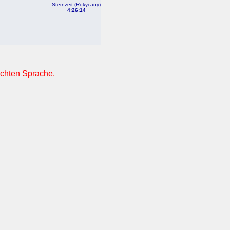
Sternzeit (Rokycany)
4:26:14
nschten Sprache.