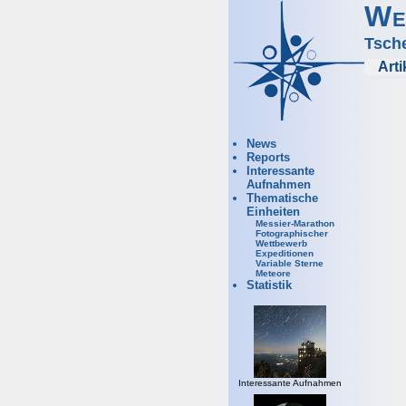
We
Tsch
Arti
News
Reports
Interessante
Aufnahmen
Thematische
Einheiten
Messier-Marathon
Fotographischer
Wettbewerb
Expeditionen
Variable Sterne
Meteore
Statistik
Interessante Aufnahmen