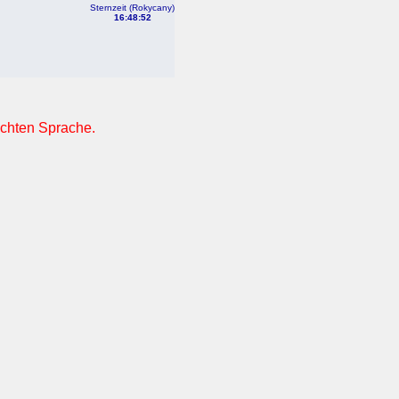
Sternzeit (Rokycany)
16:48:52
nschten Sprache.