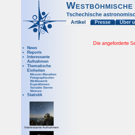
Westböhmische 
Tschechische astronomisc
Artikel
Presse
Über 
Die angeforderte Se
News
Reports
Interessante
Aufnahmen
Thematische
Einheiten
Messier-Marathon
Fotographischer
Wettbewerb
Expeditionen
Variable Sterne
Meteore
Statistik
Interessante Aufnahmen