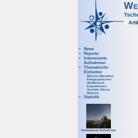
We
Tsch
Arti
News
Reports
Interessante
Aufnahmen
Thematische
Einheiten
Messier-Marathon
Fotographischer
Wettbewerb
Expeditionen
Variable Sterne
Meteore
Statistik
Interessante Aufnahmen