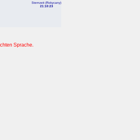
Sternzeit (Rokycany)
21:10:23
nschten Sprache.