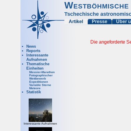
Westböhmische 
Tschechische astronomisc
Artikel
Presse
Über 
Die angeforderte Se
News
Reports
Interessante
Aufnahmen
Thematische
Einheiten
Messier-Marathon
Fotographischer
Wettbewerb
Expeditionen
Variable Sterne
Meteore
Statistik
Interessante Aufnahmen