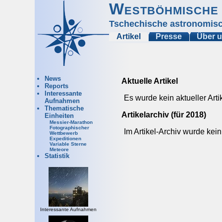
Westböhmische 
Tschechische astronomisc
Artikel
Presse
Über 
News
Aktuelle Artikel
Reports
Interessante
Es wurde kein aktueller Arti
Aufnahmen
Thematische
Artikelarchiv (für 2018)
Einheiten
Messier-Marathon
Fotographischer
Im Artikel-Archiv wurde kein
Wettbewerb
Expeditionen
Variable Sterne
Meteore
Statistik
Interessante Aufnahmen