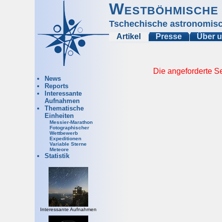
Westböhmische 
Tschechische astronomisc
Artikel
Presse
Über 
Die angeforderte Se
News
Reports
Interessante
Aufnahmen
Thematische
Einheiten
Messier-Marathon
Fotographischer
Wettbewerb
Expeditionen
Variable Sterne
Meteore
Statistik
Interessante Aufnahmen